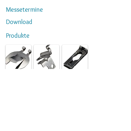
Messetermine
Download
Produkte
Herbert Paul GmbH & Co. KG
Ebbetalstraße 16
58840 Plettenberg
Fon:
+49 2391 9786-0
kontakt[@]stanzteile-paul.de